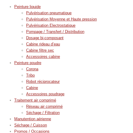
Peinture liquide
Pulvérisation pneumatique
Pulvérisation Moyenne et Haute pression
Pulvérisation Electrostatique
Pompage / Transfert / Distribution
Dosage bi-composant
Cabine rideau d’eau
Cabine filtre sec
Accessoires cabine
Peinture poudre
Corona
Tribo
Robot réciprocateur
Cabine
Accessoires poudrage
Traitement air comprimé
Réseau air comprimé
Séchage / Filtration
Manutention aérienne
Séchage / Cuisson
Promos / Occasions